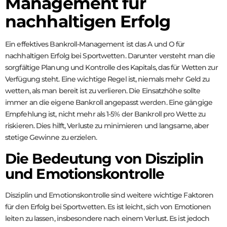
Management für
nachhaltigen Erfolg
Ein effektives Bankroll-Management ist das A und O für
nachhaltigen Erfolg bei Sportwetten. Darunter versteht man die
sorgfältige Planung und Kontrolle des Kapitals, das für Wetten zur
Verfügung steht. Eine wichtige Regel ist, niemals mehr Geld zu
wetten, als man bereit ist zu verlieren. Die Einsatzhöhe sollte
immer an die eigene Bankroll angepasst werden. Eine gängige
Empfehlung ist, nicht mehr als 1-5% der Bankroll pro Wette zu
riskieren. Dies hilft, Verluste zu minimieren und langsame, aber
stetige Gewinne zu erzielen.
Die Bedeutung von Disziplin
und Emotionskontrolle
Disziplin und Emotionskontrolle sind weitere wichtige Faktoren
für den Erfolg bei Sportwetten. Es ist leicht, sich von Emotionen
leiten zu lassen, insbesondere nach einem Verlust. Es ist jedoch