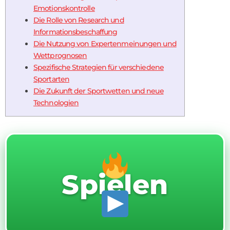
Emotionskontrolle
Die Rolle von Research und
Informationsbeschaffung
Die Nutzung von Expertenmeinungen und
Wettprognosen
Spezifische Strategien für verschiedene
Sportarten
Die Zukunft der Sportwetten und neue
Technologien
Spielen