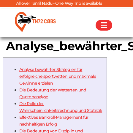
 over Tamil Nadu - One Way Trip is available
Analyse_bewährter_S
Analyse bewährter Strategien für
erfolgreiche sportwetten und maximale
Gewinne erzielen
Die Bedeutung der Wettarten und
Quotenanalyse
Die Rolle der
Wahrscheinlichkeitsrechnung und Statistik
Effektives Bankroll-Management für
nachhaltigen Erfolg
Die Bedeutung von Disziplin und