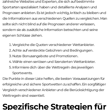
zahlreiche Websites und Experten, die sich auf bestimmte
Sportarten spezialisiert haben und detaillierte Analysen und
Prognosen anbieten. Es ist jedoch wichtig, kritisch zu bleiben und
die Informationen aus verschiedenen Quellen zu vergleichen. Man
sollte sich nicht blind auf die Prognosen anderer verlassen,
sondern sie als zusätzliche Information betrachten und seine
eigenen Schlüsse ziehen.
Vergleiche die Quoten verschiedener Wettanbieter.
Achte auf versteckte Gebühren und Bedingungen.
Nutze Bonusangebote und Promotionen.
Wähle einen seriösen und lizenzierten Wettanbieter.
Informiere dich über die Wettregeln des jeweiligen
Sportevents.
Die Punkte in dieser Liste helfen, die besten Voraussetzungen für
erfolgreiche und sichere Sportwetten zu schaffen. Ein sorgfältiger
Vergleich verschiedener Anbieter und die Berücksichtigung der
Wettregeln sind essentiell.
Spezifische Strategien für