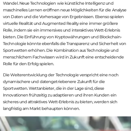
Wandel. Neue Technologien wie künstliche Intelligenz und
maschinelles Lernen eröffnen neue Möglichkeiten für die Analyse
von Daten und die Vorhersage von Ergebnissen. Ebenso spielen
virtuelle Realität und Augmented Reality eine immer größere
Rolle, indem sie ein immersives und interaktives Wett-Erlebnis
bieten. Die Einführung von Kryptowährungen und Blockchain-
Technologie könnte ebenfalls die Transparenz und Sicherheit von
Sportwetten erhöhen. Die Kombination aus Technologie und
menschlichem Fachwissen wird in Zukunft eine entscheidende
Rolle für den Erfolg spielen.
Die Weiterentwicklung der Technologie verspricht eine noch
dynamischere und datengetriebenere Zukunft für die
Sportwetten. Wettanbieter, die in der Lage sind, diese
Innovationen frühzeitig zu adaptieren und ihren Kunden ein
sicheres und attraktives Wett-Erlebnis zu bieten, werden sich
langfristig am Markt behaupten können.