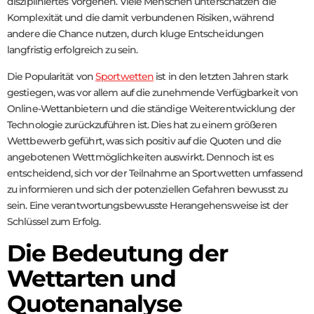
diszipliniertes Vorgehen. Viele Menschen unterschätzen die
Komplexität und die damit verbundenen Risiken, während
andere die Chance nutzen, durch kluge Entscheidungen
langfristig erfolgreich zu sein.
Die Popularität von
Sportwetten
ist in den letzten Jahren stark
gestiegen, was vor allem auf die zunehmende Verfügbarkeit von
Online-Wettanbietern und die ständige Weiterentwicklung der
Technologie zurückzuführen ist. Dies hat zu einem größeren
Wettbewerb geführt, was sich positiv auf die Quoten und die
angebotenen Wettmöglichkeiten auswirkt. Dennoch ist es
entscheidend, sich vor der Teilnahme an Sportwetten umfassend
zu informieren und sich der potenziellen Gefahren bewusst zu
sein. Eine verantwortungsbewusste Herangehensweise ist der
Schlüssel zum Erfolg.
Die Bedeutung der
Wettarten und
Quotenanalyse