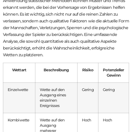
Anwendung statistischer Methoden können Muster und Trends
erkannt werden, die bei der Vorhersage von Ergebnissen helfen
können. Es ist wichtig, sich nicht nur auf die reinen Zahlen zu
verlassen, sondern auch qualitative Faktoren wie die aktuelle Form
der Mannschaften, Verletzungen, Sperren und die psychologische
Verfassung der Spieler zu berücksichtigen. Eine umfassende
Analyse, die sowohl quantitative als auch qualitative Aspekte
berücksichtigt, erhöht die Wahrscheinlichkeit, erfolgreiche
Wetten zu platzieren.
Wettart
Beschreibung
Risiko
Potenzieller
Gewinn
Einzelwette
Wette auf den
Gering
Gering
Ausgang eines
einzelnen
Ereignisses
Kombiwette
Wette auf den
Hoch
Hoch
Ausgang
mehrerer