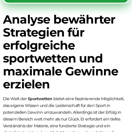
Analyse bewährter
Strategien für
erfolgreiche
sportwetten und
maximale Gewinne
erzielen
Die Welt der
Sportwetten
bietet eine faszinierende Möglichkeit,
das eigene Wissen und die Leidenschaft für den Sport in
potenziellen Gewinn umzuwandeln. Allerdings ist der Erfolg in
diesem Bereich weit mehr als nur Glück. Er erfordert ein tiefes
Verständnis der Materie, eine fundierte Strategie und ein