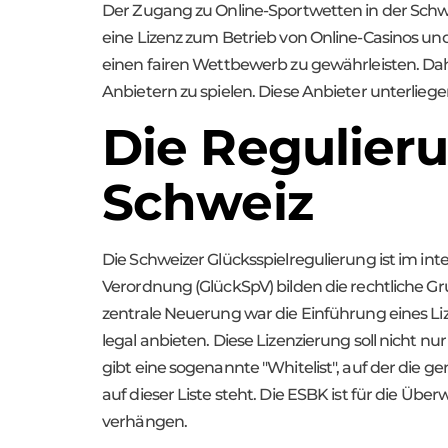
Der Zugang zu Online-Sportwetten in der Schwei
eine Lizenz zum Betrieb von Online-Casinos und
einen fairen Wettbewerb zu gewährleisten. Dah
Anbietern zu spielen. Diese Anbieter unterlie
Die Regulier
Schweiz
Die Schweizer Glücksspielregulierung ist im int
Verordnung (GlückSpV) bilden die rechtliche G
zentrale Neuerung war die Einführung eines Liz
legal anbieten. Diese Lizenzierung soll nicht 
gibt eine sogenannte "Whitelist", auf der die g
auf dieser Liste steht. Die ESBK ist für die 
verhängen.