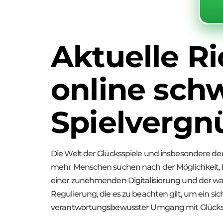
Aktuelle R
online schw
Spielvergn
Die Welt der Glücksspiele und insbesondere de
mehr Menschen suchen nach der Möglichkeit, b
einer zunehmenden Digitalisierung und der wa
Regulierung, die es zu beachten gilt, um ein si
verantwortungsbewusster Umgang mit Glückss