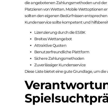
die angebotenen Zahlungsmethoden und der Kund
Platzieren von Wetten. Mobile Wettoptionen 
sollten den eigenen Bedürfnissen entsprechen 
Kundenservice sollte kompetent und hilfsberei
Lizenzierung durch die ESBK
Breites Wettangebot
Attraktive Quoten
Benutzerfreundliche Plattform
Sichere Zahlungsmethoden
Zuverlässiger Kundenservice
Diese Liste bietet eine gute Grundlage, um die
Verantwortun
Spielsuchtpr