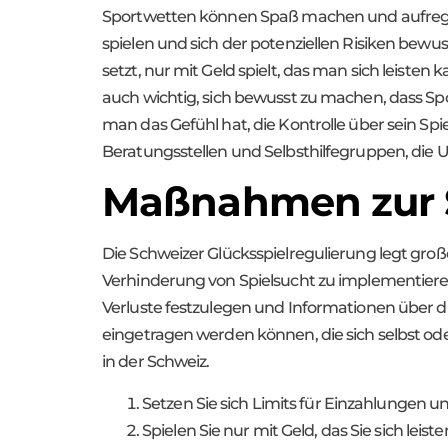
Sportwetten können Spaß machen und aufregend
spielen und sich der potenziellen Risiken bewu
setzt, nur mit Geld spielt, das man sich leisten 
auch wichtig, sich bewusst zu machen, dass Sp
man das Gefühl hat, die Kontrolle über sein Spie
Beratungsstellen und Selbsthilfegruppen, die 
Maßnahmen zur S
Die Schweizer Glücksspielregulierung legt gro
Verhinderung von Spielsucht zu implementieren.
Verluste festzulegen und Informationen über die
eingetragen werden können, die sich selbst ode
in der Schweiz.
Setzen Sie sich Limits für Einzahlungen un
Spielen Sie nur mit Geld, das Sie sich leist