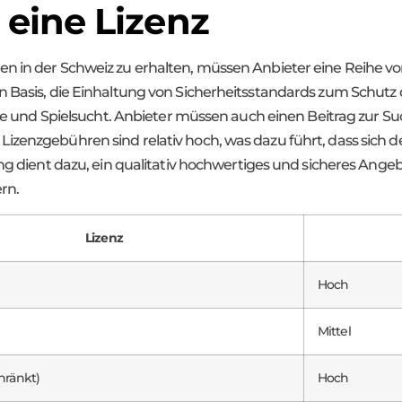
eine Lizenz
en in der Schweiz zu erhalten, müssen Anbieter eine Reihe v
en Basis, die Einhaltung von Sicherheitsstandards zum Schut
nd Spielsucht. Anbieter müssen auch einen Beitrag zur Suc
izenzgebühren sind relativ hoch, was dazu führt, dass sich d
ung dient dazu, ein qualitativ hochwertiges und sicheres Angeb
rn.
Lizenz
Hoch
Mittel
hränkt)
Hoch