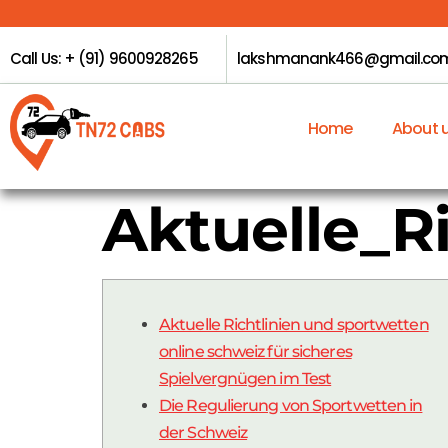
Call Us: + (91) 9600928265
lakshmanank466@gmail.co
Home
About 
Aktuelle_R
Aktuelle Richtlinien und sportwetten
online schweiz für sicheres
Spielvergnügen im Test
Die Regulierung von Sportwetten in
der Schweiz