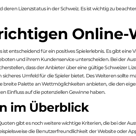
nd deren Lizenzstatus in der Schweiz. Es ist wichtig zu beacht
richtigen Online-
st entscheidend für ein positives Spielerlebnis. Es gibt eine V
boten und ihrem Kundenservice unterscheiden. Bei der Auswa
herstellen, dass der Anbieter über eine gültige Schweizer Lize
 sicheres Umfeld für die Spieler bietet. Des Weiteren sollt
ine breite Palette an Wettmöglichkeiten anbieten, die den e
ten Einfluss auf die potenziellen Gewinne haben.
en im Überblick
ten gibt es noch weitere wichtige Kriterien, die bei der Au
eispielsweise die Benutzerfreundlichkeit der Website oder Ap