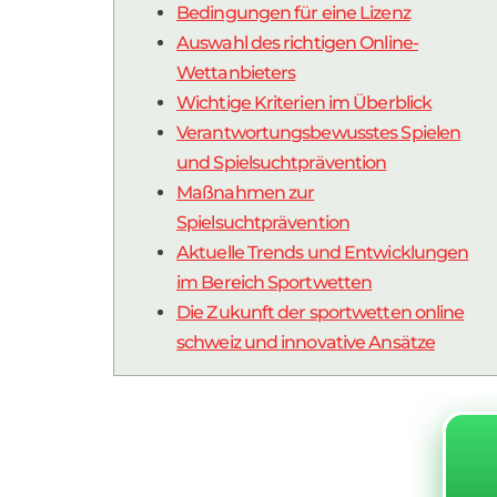
Bedingungen für eine Lizenz
Auswahl des richtigen Online-
Wettanbieters
Wichtige Kriterien im Überblick
Verantwortungsbewusstes Spielen
und Spielsuchtprävention
Maßnahmen zur
Spielsuchtprävention
Aktuelle Trends und Entwicklungen
im Bereich Sportwetten
Die Zukunft der sportwetten online
schweiz und innovative Ansätze