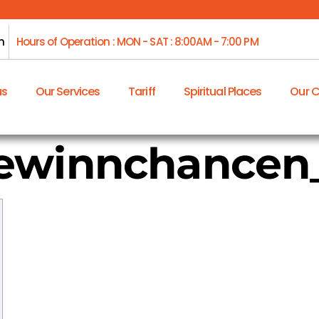
m
Hours of Operation : MON - SAT : 8:00AM - 7:00 PM
us
Our Services
Tariff
Spiritual Places
Our 
ewinnchancen_