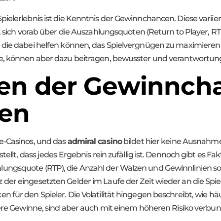
pielerlebnis ist die Kenntnis der Gewinnchancen. Diese variie
m, sich vorab über die Auszahlungsquoten (Return to Player, R
 die dabei helfen können, das Spielvergnügen zu maximieren 
ne, können aber dazu beitragen, bewusster und verantwortun
en der Gewinnch
ten
ne-Casinos, und das
admiral casino
bildet hier keine Ausnahme
tellt, dass jedes Ergebnis rein zufällig ist. Dennoch gibt es F
ngsquote (RTP), die Anzahl der Walzen und Gewinnlinien sowie 
der eingesetzten Gelder im Laufe der Zeit wieder an die Spie
 für den Spieler. Die Volatilität hingegen beschreibt, wie hä
öhere Gewinne, sind aber auch mit einem höheren Risiko verbu