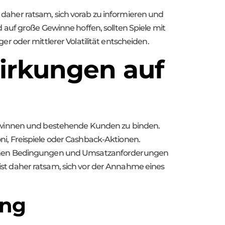
st daher ratsam, sich vorab zu informieren und
auf große Gewinne hoffen, sollten Spiele mit
ger oder mittlerer Volatilität entscheiden.
irkungen auf
ewinnen und bestehende Kunden zu binden.
i, Freispiele oder Cashback-Aktionen.
ndenen Bedingungen und Umsatzanforderungen
st daher ratsam, sich vor der Annahme eines
ung