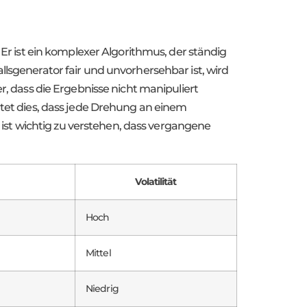
 ist ein komplexer Algorithmus, der ständig
llsgenerator fair und unvorhersehbar ist, wird
er, dass die Ergebnisse nicht manipuliert
et dies, dass jede Drehung an einem
ist wichtig zu verstehen, dass vergangene
Volatilität
Hoch
Mittel
Niedrig