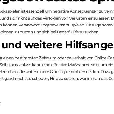
spielen ist essenziell, um negative Konsequenzen zu vermeid
, und sich nicht auf das Verfolgen von Verlusten einzulassen. 
 können, verantwortungsbewusst zu spielen. Dazu gehören bei
nktionen zu nutzen und sich bei Bedarf Hilfe zu suchen.
 und weitere Hilfsang
h für einen bestimmten Zeitraum oder dauerhaft von Online-Cas
er Selbstausschluss kann eine effektive Maßnahme sein, um ei
 Menschen, die unter einem Glücksspielproblem leiden. Dazu g
htig, sich nicht zu scheuen, Hilfe zu suchen, wenn man das Gef
.
.