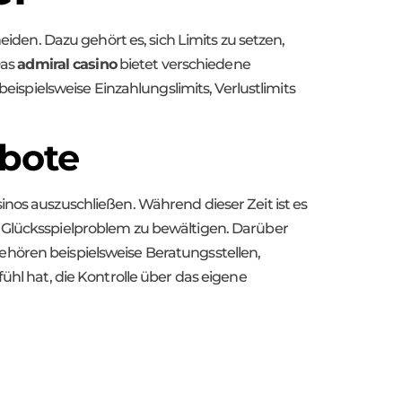
en. Dazu gehört es, sich Limits zu setzen,
Das
admiral casino
bietet verschiedene
spielsweise Einzahlungslimits, Verlustlimits
ebote
inos auszuschließen. Während dieser Zeit ist es
n Glücksspielproblem zu bewältigen. Darüber
ehören beispielsweise Beratungsstellen,
ühl hat, die Kontrolle über das eigene