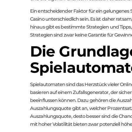
Ein entscheidender Faktor für ein gelungenes S
Casino unterschiedlich sein. Es ist daher ratsa
hinaus gibt es bestimmte Strategien und Tipps,
Strategien sind zwar keine Garantie für Gewin
Die Grundlag
Spielautoma
Spielautomaten sind das Herzstück vieler Onli
basieren auf einem Zufallsgenerator, der sichers
beeinflussen können. Dazu gehören die Auszahlu
Auszahlungsquote gibt an, welcher Prozentsatz 
Auszahlungsquote, desto besser sind die Chancen
mit hoher Volatilität bieten zwar potenziell h