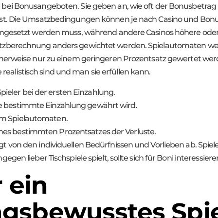
bei Bonusangeboten. Sie geben an, wie oft der Bonusbetrag
st. Die Umsatzbedingungen können je nach Casino und Bonus
umgesetzt werden muss, während andere Casinos höhere oder
tzberechnung anders gewichtet werden. Spielautomaten wer
cherweise nur zu einem geringeren Prozentsatz gewertet wer
e realistisch sind und man sie erfüllen kann.
eler bei der ersten Einzahlung.
ne bestimmte Einzahlung gewährt wird.
em Spielautomaten.
nes bestimmten Prozentsatzes der Verluste.
von den individuellen Bedürfnissen und Vorlieben ab. Spieler
n lieber Tischspiele spielt, sollte sich für Boni interessieren
 ein
gsbewusstes Spi