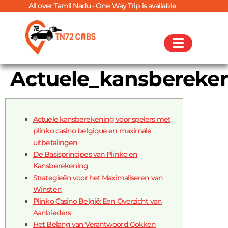
All over Tamil Nadu - One Way Trip is available
Actuele_kansbereken
Actuele kansberekening voor spelers met
plinko casino belgique en maximale
uitbetalingen
De Basisprincipes van Plinko en
Kansberekening
Strategieën voor het Maximaliseren van
Winsten
Plinko Casino België: Een Overzicht van
Aanbieders
Het Belang van Verantwoord Gokken