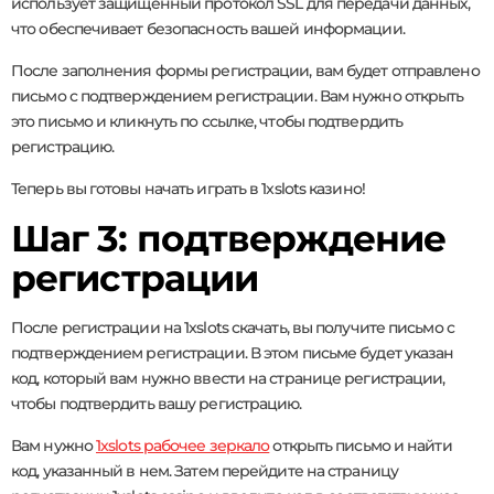
использует защищенный протокол SSL для передачи данных,
что обеспечивает безопасность вашей информации.
После заполнения формы регистрации, вам будет отправлено
письмо с подтверждением регистрации. Вам нужно открыть
это письмо и кликнуть по ссылке, чтобы подтвердить
регистрацию.
Теперь вы готовы начать играть в 1xslots казино!
Шаг 3: подтверждение
регистрации
После регистрации на 1xslots скачать, вы получите письмо с
подтверждением регистрации. В этом письме будет указан
код, который вам нужно ввести на странице регистрации,
чтобы подтвердить вашу регистрацию.
Вам нужно
1xslots рабочее зеркало
открыть письмо и найти
код, указанный в нем. Затем перейдите на страницу