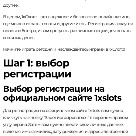
другие.
В целом, 1хСлотс – это надежное и безопасное онлайн-казино,
где можно играть в слоты и другие игры. Регистрация аккаунта
проста и быстра, и вам доступны различные опции для оплаты
и снятия денег.
Начните играть сегодня и наслаждайтесь играми в 1хСлотс!
Шаг 1: выбор
регистрации
Выбор регистрации на
официальном сайте 1xslots
Для регистрации на официальном сайте 1xslots вам нужно
кликнуть на кнопку “Зарегистрироваться” в верхнем правом
углу экрана. Затем вам нужно ввести свои личные данные,
включая имя, фамилию, дату рождения и адрес электронной