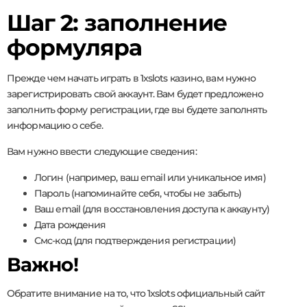
Шаг 2: заполнение
формуляра
Прежде чем начать играть в 1xslots казино, вам нужно
зарегистрировать свой аккаунт. Вам будет предложено
заполнить форму регистрации, где вы будете заполнять
информацию о себе.
Вам нужно ввести следующие сведения:
Логин (например, ваш email или уникальное имя)
Пароль (напоминайте себя, чтобы не забыть)
Ваш email (для восстановления доступа к аккаунту)
Дата рождения
Смс-код (для подтверждения регистрации)
Важно!
Обратите внимание на то, что 1xslots официальный сайт