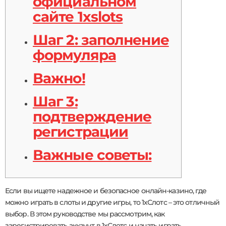
официальном
сайте 1xslots
Шаг 2: заполнение
формуляра
Важно!
Шаг 3:
подтверждение
регистрации
Важные советы:
Если вы ищете надежное и безопасное онлайн-казино, где
можно играть в слоты и другие игры, то 1хСлотс – это отличный
выбор. В этом руководстве мы рассмотрим, как
зарегистрировать аккаунт в 1хСлотс и начать играть.