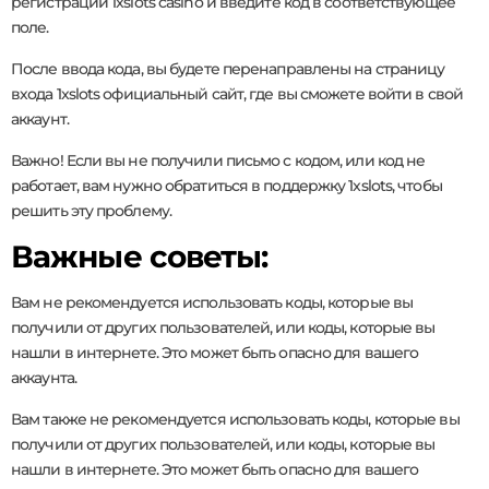
регистрации 1xslots casino и введите код в соответствующее
поле.
После ввода кода, вы будете перенаправлены на страницу
входа 1xslots официальный сайт, где вы сможете войти в свой
аккаунт.
Важно! Если вы не получили письмо с кодом, или код не
работает, вам нужно обратиться в поддержку 1xslots, чтобы
решить эту проблему.
Важные советы:
Вам не рекомендуется использовать коды, которые вы
получили от других пользователей, или коды, которые вы
нашли в интернете. Это может быть опасно для вашего
аккаунта.
Вам также не рекомендуется использовать коды, которые вы
получили от других пользователей, или коды, которые вы
нашли в интернете. Это может быть опасно для вашего